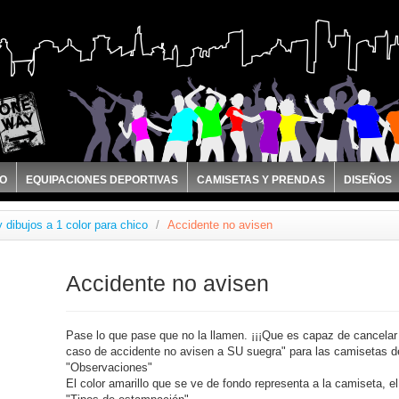
RO
EQUIPACIONES DEPORTIVAS
CAMISETAS Y PRENDAS
DISEÑOS
 dibujos a 1 color para chico
/
Accidente no avisen
Accidente no avisen
Pase lo que pase que no la llamen. ¡¡¡Que es capaz de cancelar
caso de accidente no avisen a SU suegra" para las camisetas de
"Observaciones"
El color amarillo que se ve de fondo representa a la camiseta, e