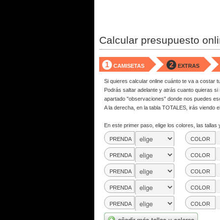
Calcular presupuesto onli
1
2
CAMISETAS
EXTRAS
Si quieres calcular online cuánto te va a costar t
Podrás saltar adelante y atrás cuanto quieras si
apartado "observaciones" donde nos puedes escri
A la derecha, en la tabla TOTALES, irás viendo e
En este primer paso, elige los colores, las tallas
PRENDA
COLOR
PRENDA
COLOR
PRENDA
COLOR
PRENDA
COLOR
PRENDA
COLOR
añadir más tallas y colores