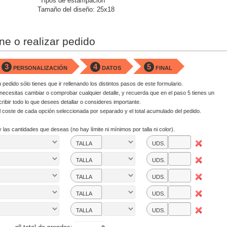
"Tipos de estampación"
Tamaño del diseño: 25x18
ne o realizar pedido
3
4
5
PERSONALIZACIÓN
DATOS
FINAL
u pedido sólo tienes que ir rellenando los distintos pasos de este formulario.
 necesitas cambiar o comprobar cualquier detalle, y recuerda que en el paso 5 tienes un
bir todo lo que desees detallar o consideres importante.
l coste de cada opción seleccionada por separado y el total acumulado del pedido.
 y las cantidades que deseas (no hay límite ni mínimos por talla ni color).
TALLA
UDS.
TALLA
UDS.
TALLA
UDS.
TALLA
UDS.
TALLA
UDS.