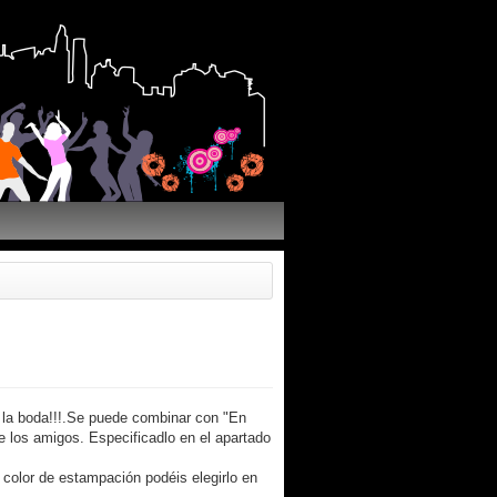
 la boda!!!.Se puede combinar con "En
 los amigos. Especificadlo en el apartado
l color de estampación podéis elegirlo en