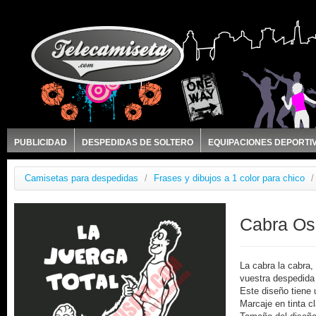
PUBLICIDAD
DESPEDIDAS DE SOLTERO
EQUIPACIONES DEPORTI
Camisetas para despedidas
/
Frases y dibujos a 1 color para chico
/
Cabra Os
La cabra la cabra, 
vuestra despedida
Este diseño tiene 
Marcaje en tinta c