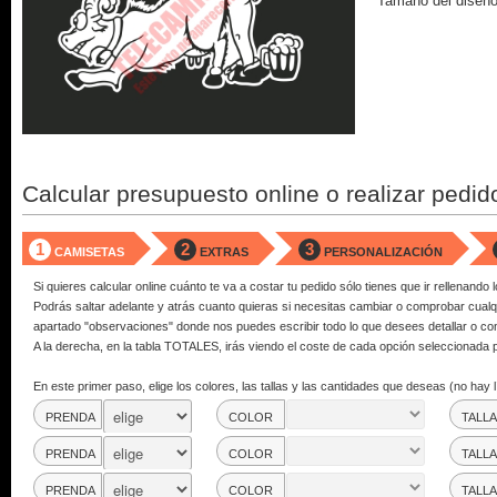
Tamaño del diseño
Calcular presupuesto online o realizar pedid
1
2
3
CAMISETAS
EXTRAS
PERSONALIZACIÓN
Si quieres calcular online cuánto te va a costar tu pedido sólo tienes que ir rellenando 
Podrás saltar adelante y atrás cuanto quieras si necesitas cambiar o comprobar cualqu
apartado "observaciones" donde nos puedes escribir todo lo que desees detallar o co
A la derecha, en la tabla TOTALES, irás viendo el coste de cada opción seleccionada p
En este primer paso, elige los colores, las tallas y las cantidades que deseas (no hay lí
PRENDA
COLOR
TALLA
PRENDA
COLOR
TALLA
PRENDA
COLOR
TALLA